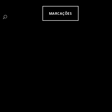
MARCAÇÕES
e to locate the post.