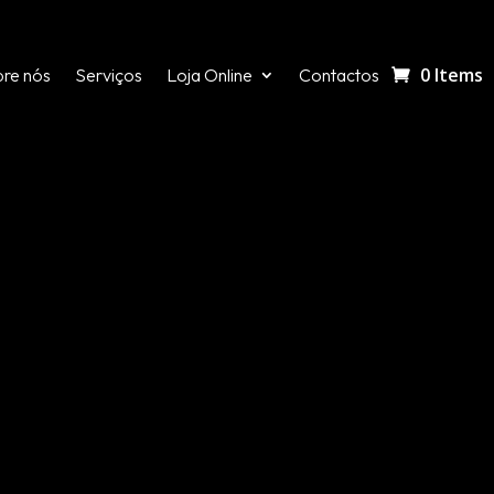
0 Items
re nós
Serviços
Loja Online
Contactos
nd. Try refining your search, or use the navigation abov