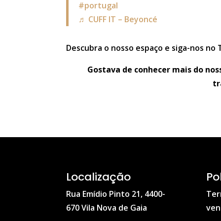
#portugal
♬ CUFF IT – Beyoncé
Descubra o nosso espaço e siga-nos no 
Gostava de conhecer mais do noss
t
Localização
Po
Rua Emídio Pinto 21, 4400-
Ter
670 Vila Nova de Gaia
ven