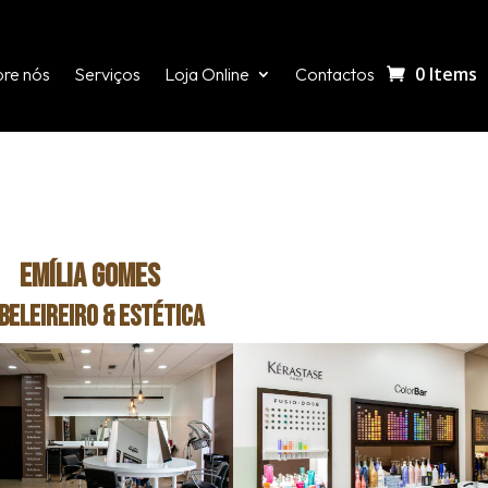
0 Items
re nós
Serviços
Loja Online
Contactos
Emília Gomes
beleireiro & Estética