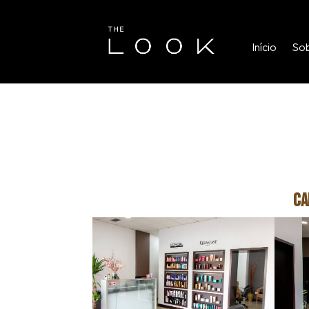
Início
Sob
O Salão
Ca