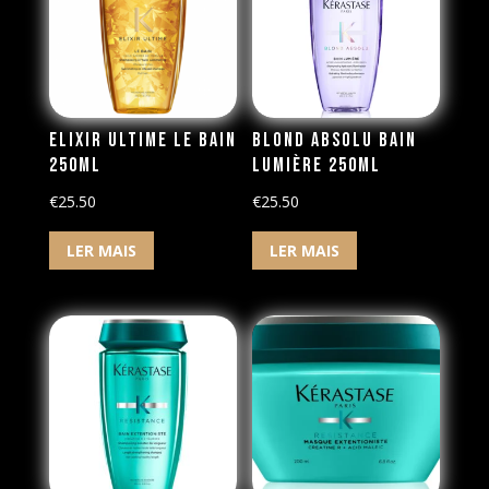
Elixir Ultime Le Bain
Blond Absolu Bain
250ml
Lumière 250ml
€
25.50
€
25.50
LER MAIS
LER MAIS