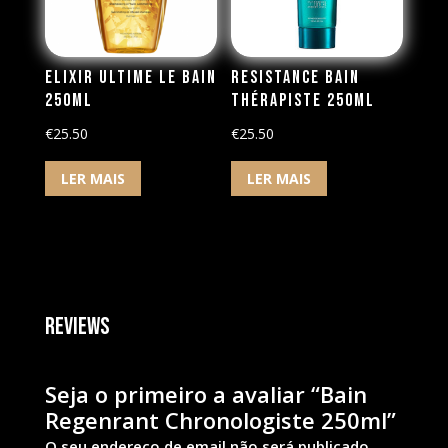
Elixir Ultime Le Bain
Resistance Bain
250ml
Thérapiste 250ml
€
25.50
€
25.50
LER MAIS
LER MAIS
Reviews
Seja o primeiro a avaliar “Bain
Regenrant Chronologiste 250ml”
O seu endereço de email não será publicado.