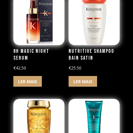
8H Magic Night
Nutritive Shampoo
Serum
Bain Satin
€
42.50
€
25.50
LER MAIS
LER MAIS