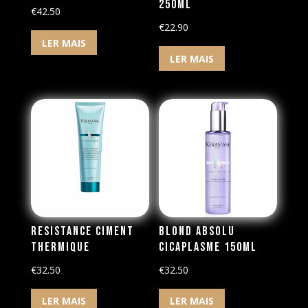
250ml
€
42.50
€
22.90
LER MAIS
LER MAIS
Resistance Ciment
Blond Absolu
Thermique
Cicaplasme 150ml
€
32.50
€
32.50
LER MAIS
LER MAIS