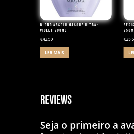
Blond Absolu Masque Ultra-
Resi
Violet 200ml
250m
€
42.50
€
25.
LER MAIS
LE
Reviews
Seja o primeiro a ava