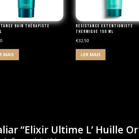
stance Bain Thérapiste
Resistance Extentioniste
l
Thermique 150 ml
50
€
32.50
R MAIS
LER MAIS
liar “Elixir Ultime L’ Huille O