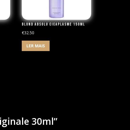
Blond Absolu Cicaplasme 150ml
€
32.50
LER MAIS
riginale 30ml”