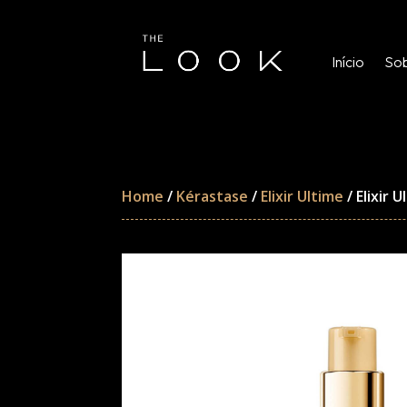
Início
Sob
Home
/
Kérastase
/
Elixir Ultime
/ Elixir 