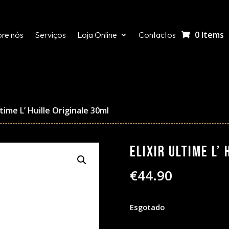
0 Items
re nós
Serviços
Loja Online
Contactos
Ultime L’ Huille Originale 30ml
Elixir Ultime L’
€
44.90
Esgotado