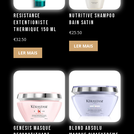
Resistance
Nutritive Shampoo
Extentioniste
Bain Satin
Thermique 150 ml
€
25.50
€
32.50
LER MAIS
LER MAIS
Genesis Masque
Blond Absolu