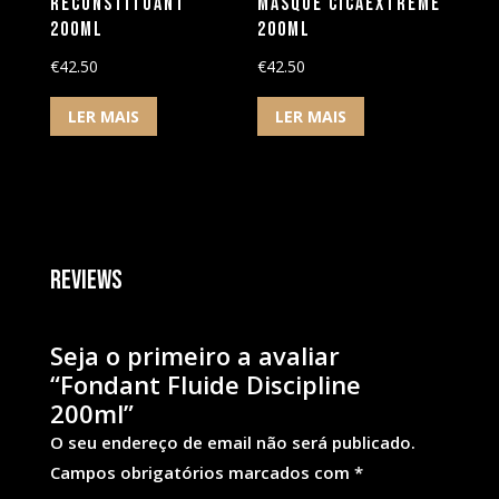
Reconstituant
Masque Cicaextreme
200ml
200ml
€
42.50
€
42.50
LER MAIS
LER MAIS
Reviews
Seja o primeiro a avaliar
“Fondant Fluide Discipline
200ml”
O seu endereço de email não será publicado.
Campos obrigatórios marcados com
*