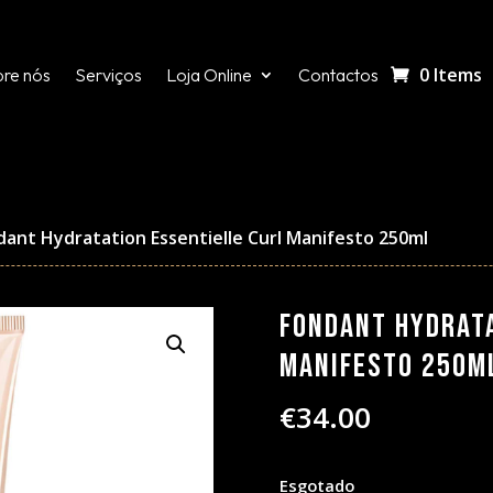
0 Items
re nós
Serviços
Loja Online
Contactos
dant Hydratation Essentielle Curl Manifesto 250ml
Fondant Hydrata
Manifesto 250m
€
34.00
Esgotado