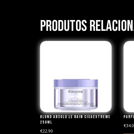
Produtos Relacio
Blond Absolu Le Bain Cicaextreme
Parf
250ml
€
34.
€
22.90