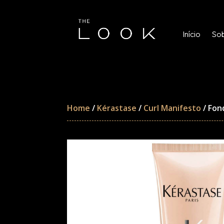
Início
Sob
Home
/
Kérastase
/
Curl Manifesto
/ Fon