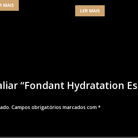
R MAIS
LER MAIS
aliar “Fondant Hydratation Es
cado.
Campos obrigatórios marcados com
*