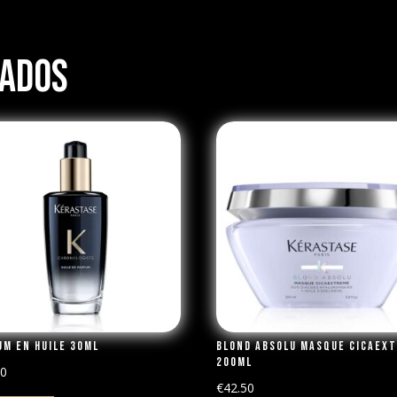
nados
um en Huile 30ml
Blond Absolu Masque Cicaex
200ml
00
€
42.50