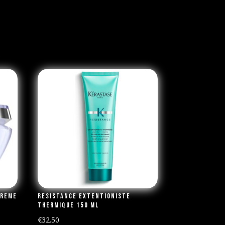
treme
Resistance Extentioniste
Thermique 150 ml
€
32.50