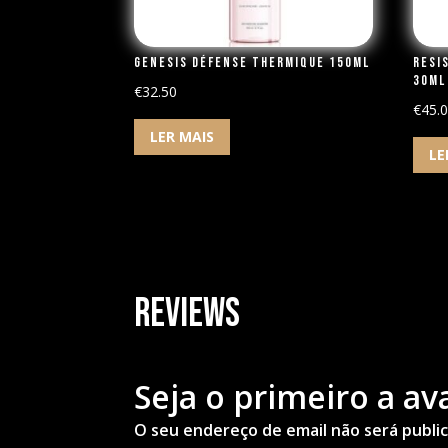
Genesis Défense Thermique 150ml
Resi
30ml
€
32.50
€
45.
LER MAIS
LE
Reviews
Seja o primeiro a a
O seu endereço de email não será publi