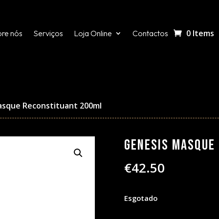
0 Items
re nós
Serviços
Loja Online
Contactos
asque Reconstituant 200ml
Genesis Masque
€
42.50
Esgotado