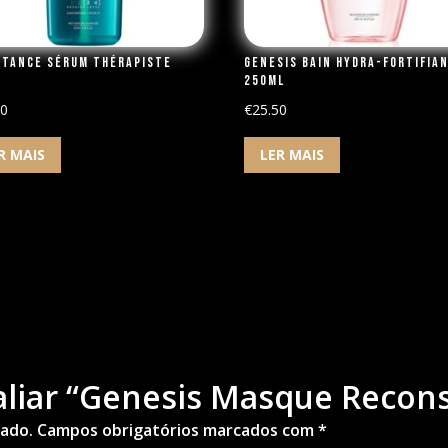
stance Sérum Thérapiste
Genesis Bain Hydra-Fortifia
250ml
00
€
25.50
R MAIS
LER MAIS
valiar “Genesis Masque Recon
cado.
Campos obrigatórios marcados com
*