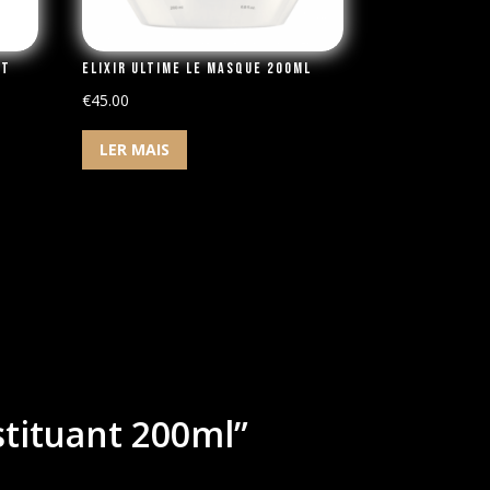
nt
Elixir Ultime Le Masque 200ml
€
45.00
LER MAIS
stituant 200ml”