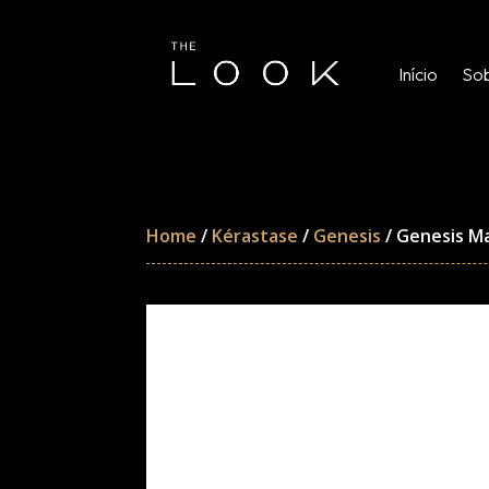
Início
Sob
Home
/
Kérastase
/
Genesis
/ Genesis M