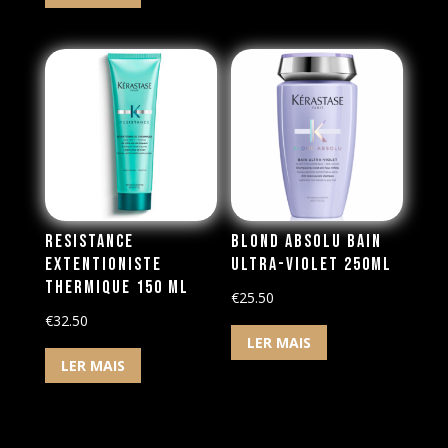
Resistance
Blond Absolu Bain
Extentioniste
Ultra-Violet 250ml
Thermique 150 ml
€
25.50
€
32.50
LER MAIS
LER MAIS