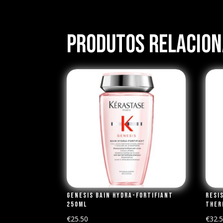
Produtos Relacio
Genesis Bain Hydra-Fortifiant
Resi
250ml
Ther
€
25.50
€
32.