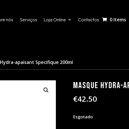
0 Items
re nós
Serviços
Loja Online
Contactos
Hydra-apaisant Specifique 200ml
Masque Hydra-ap
€
42.50
Esgotado