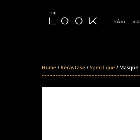
Início
Sob
Home
/
Kérastase
/
Specifique
/ Masque 