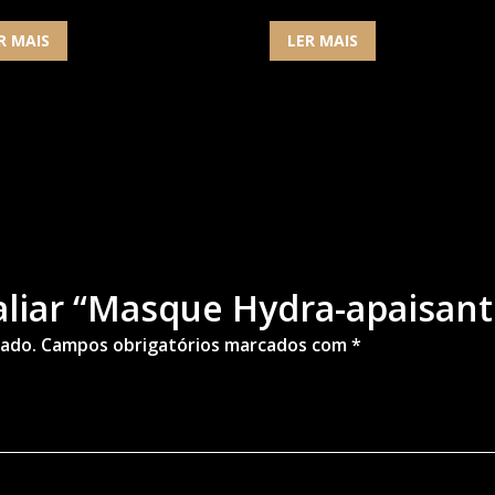
R MAIS
LER MAIS
valiar “Masque Hydra-apaisant
cado.
Campos obrigatórios marcados com
*