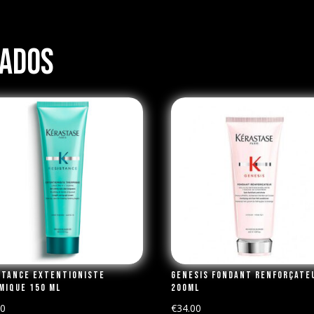
nados
stance Extentioniste
Genesis Fondant Renforçate
mique 150 ml
200ml
50
€
34.00