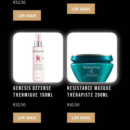
€
32.50
LER MAIS
LER MAIS
Genesis Défense
Resistance Masque
Thermique 150ml
Thérapiste 200ml
€
32.50
€
42.50
LER MAIS
LER MAIS