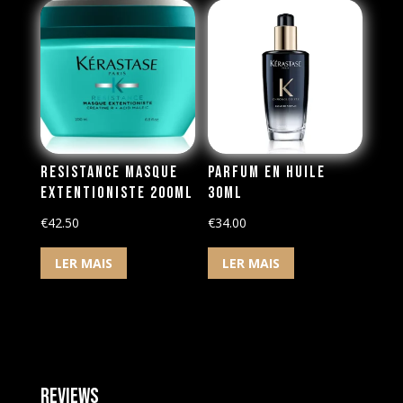
Resistance Masque
Parfum en Huile
Extentioniste 200ml
30ml
€
42.50
€
34.00
LER MAIS
LER MAIS
Reviews