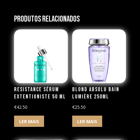
Produtos Relacionados
Resistance Sérum
Blond Absolu Bain
Extentioniste 50 ml
Lumière 250ml
€
42.50
€
25.50
LER MAIS
LER MAIS