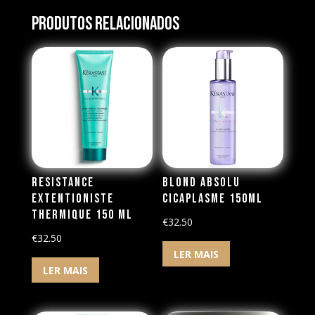
Produtos Relacionados
Resistance
Blond Absolu
Extentioniste
Cicaplasme 150ml
Thermique 150 ml
€
32.50
€
32.50
LER MAIS
LER MAIS