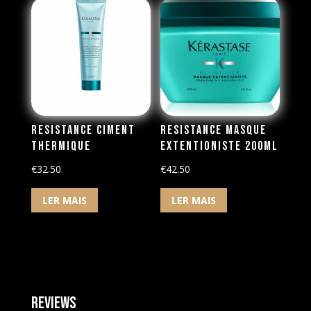
Resistance Ciment
Resistance Masque
Thermique
Extentioniste 200ml
€
32.50
€
42.50
LER MAIS
LER MAIS
Reviews