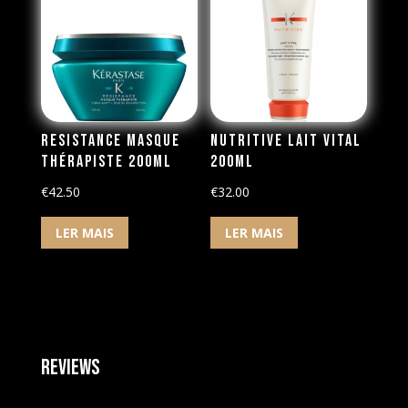
Resistance Masque
Nutritive Lait Vital
Thérapiste 200ml
200ml
€
42.50
€
32.00
LER MAIS
LER MAIS
Reviews