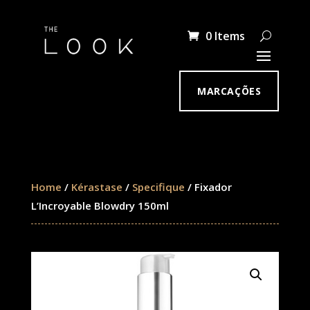
0 Items
MARCAÇÕES
Home
/
Kérastase
/
Specifique
/ Fixador
L’Incroyable Blowdry 150ml