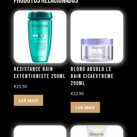
Produtos Relacionados
Resistance Bain
Blond Absolu Le
Extentioniste 250ml
Bain Cicaextreme
250ml
€
25.50
€
22.90
LER MAIS
LER MAIS