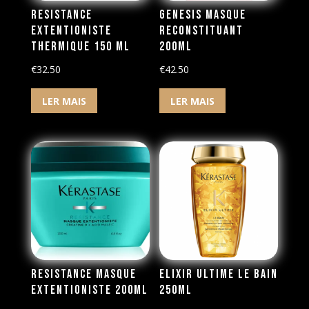
Resistance
Genesis Masque
Extentioniste
Reconstituant
Thermique 150 ml
200ml
€
32.50
€
42.50
LER MAIS
LER MAIS
Resistance Masque
Elixir Ultime Le Bain
Extentioniste 200ml
250ml